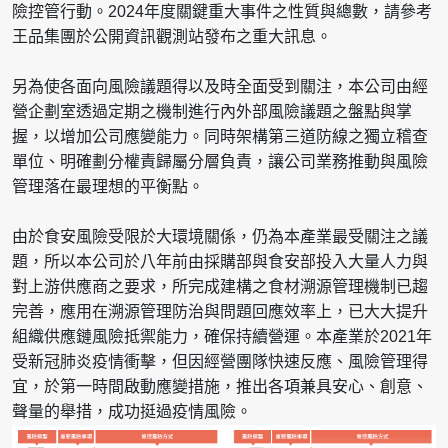
險控管行動。2024年度關鍵重大事件之性質與總數，請參考
王品集團於公開資訊觀測站發布之重大訊息。
另為使各面向風險議題得以及時全面受到關注，本公司由經
營企劃室透過定期之機制進行內外部風險議題之盤點與掌
握，以增加公司應變能力。同時架構第三道防線之獨立稽查
單位、明確劃分權責歸屬分層負責，讓公司業務推動與風險
管理落在最理想的平衡點。
由於食安風險受限於大環境關係，仍為本產業最受關注之議
題，所以本公司於八年前由採購部與食安部投入大量人力與
對上游供應商之要求，所完成建構之食材溯源管理機制已趨
完善，應用在溯源管理防治與問題回應效率上，已大大提升
組織供應鏈風險抵禦能力，確保持續營運。本產業於2021年
受新冠肺炎疫情衝擊，但因經營團隊快速反應、風險管理得
宜，於第一時間啟動應變措施，推出各項兼具安心、創意、
聲量的舉措，成功挺過疫情風險。