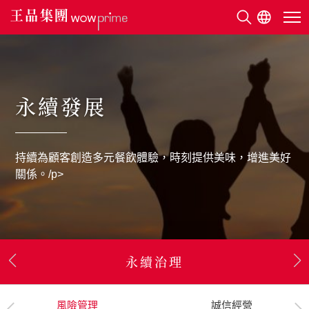
關於王品
永續發展
美味地圖
持續為顧客創造多元餐飲體驗，時刻提供美味，增進美好
永續發展
關係。/p>
利害關係人
新聞中心
永續治理
人才招募
污染防治&廢棄
採購食安政策
安心食品管理
董事長的話
風險管理
能源管理
關鍵成果
社會經營
永續報告書下載
永續願景與目標
供應鏈食品安全
顧客滿意度經營
供應商管理
誠信經營
人力雇用