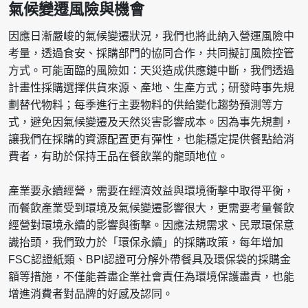
氣候變遷風險與機會
因應日漸嚴峻的氣候變遷狀況，我們也將此納入營運風險中
考量，透過食安、採購部門的協同合作，共同擬訂風險控管
方式。可能面臨的風險如：天災造成供應鏈中斷，我們透過
計畫性採購選擇供貨來源、產地、生產方式；研發時事先規
劃替代物料；每季進行主要物料的供給變化趨勢預測等方
式，避免因氣候變遷及天然災害影響成本。因為事先規劃，
讓我們在採購的資源配置更有彈性，也能穩定提供餐點給消
費者，有助於保持王品在餐飲業的龍頭地位。
產業要永續經營，需要在經濟效益與環境衝擊中取得平衡，
而餐飲產業受到環境及氣候變遷影響很大，更需要考量餐飲
經營對環境永續的影響與衝擊。因應法規需求、民眾環保意
識抬頭，我們致力於「環保永續」的採購政策，每年增加
FSC認證紙類、BPI認證可分解外帶餐具及環保袋的採購金
額等措施，不僅能善盡企業社會責任為環境保護盡責，也能
增進消費者對品牌的好感及認同。