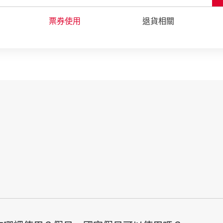
票券購買
票券使用
優惠價格
退貨相關
使用說明
王品瘋禮券
原燒 日式燒肉
王品牛排