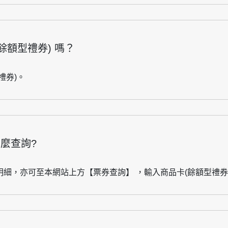
餘額型禮券) 嗎？
禮券)。
怎麼查詢?
細，亦可至本網站上方【票券查詢】 ，輸入商品卡(餘額型禮券