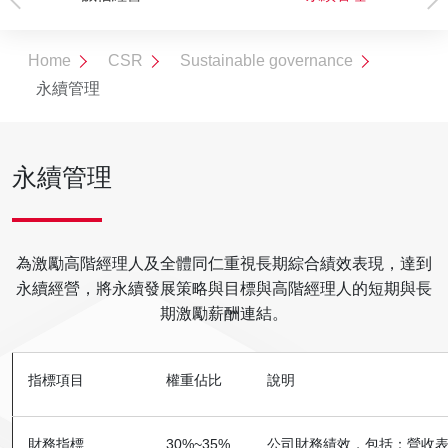
Download
物處理
chairman
Goals
Home
CSR
Sustainable governance
永續管理
永續管理
為激勵高階經理人及全體同仁重視長期綜合績效表現，達到
永續經營，將永續發展策略與目標與高階經理人的短期與長
期激勵薪酬連結。
指標項目
權重佔比
說明
財務指標
30%~35%
公司財務績效，包括：營收