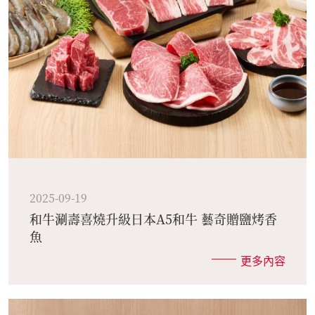
2025-09-19
和牛涮壽喜燒升級日本A5和牛 藝奇贈鹽烤香
魚
更多內容