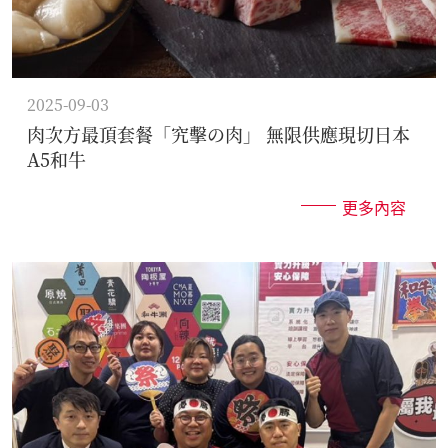
2025-09-03
肉次方最頂套餐「究擊の肉」 無限供應現切日本
A5和牛
更多內容