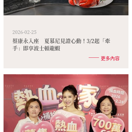
2026-02-25
蔡康永入座 夏慕尼見證心動！3/2起「牽
手」即享波士頓龍蝦
更多內容