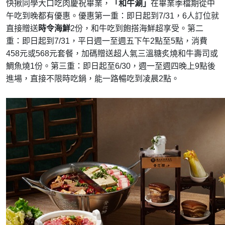
快揪同學大口吃肉慶祝畢業，
「和牛涮」
在畢業季檔期從中
午吃到晚都有優惠。優惠第一重：即日起到7/31，6人訂位就
直接贈送
時令海鮮
2份，和牛吃到飽搭海鮮超享受。第二
重：即日起到7/31，平日週一至週五下午2點至5點，消費
458元或568元套餐，加碼贈送超人氣三溫糖炙燒和牛壽司或
鯛魚燒1份。第三重：即日起至6/30，週一至週四晚上9點後
進場，直接不限時吃鍋，能一路暢吃到凌晨2點。