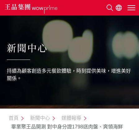
關於王品
新聞中心
美味地圖
持續為顧客創造多元餐飲體驗，時刻提供美味，增進美好
永續發展
關係。
利害關係人
新聞中心
首頁
新聞中心
媒體報導
畢業聚王品開涮 對中身分證1798送肉盤、爽領海鮮
人才招募