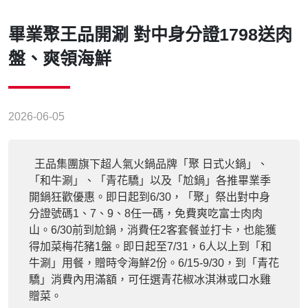
畢業聚王品開涮 對中身分證1798送肉
盤、爽領海鮮
2026-06-05
王品集團旗下超人氣火鍋品牌「聚 日式火鍋」、
「和牛涮」、「青花驕」以及「尬鍋」各推畢業季
開鍋狂歡優惠。即日起到6/30，「聚」祭出對中身
分證號碼1、7、9、8任一碼，免費爽吃富士肉肉
山。6/30前到尬鍋，消費任2客套餐並打卡，也能獲
得加菜梅花豬1盤。即日起至7/31，6人以上到「和
牛涮」用餐，贈時令海鮮2份。6/15-9/30，到「青花
驕」消費內用滿額，可任選青花椒冰淇淋或口水雞
贈菜。