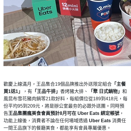
歡慶上線滿月，王品集合19個品牌推出外送限定組合
「主餐
買1送1」
，有
「王品牛排」
香烤豬大排、
「聚 日式鍋物」
和
風昆布雪花豬肉鍋等21款好料，每組價位從189到418元，每
份平均95到209元，將是辦公室最夯的必跟外送團。同時預
告
王品集團瘋美食會員預計8月可在 Uber Eats 綁定帳號
，
功能上線後，消費者不論在任何場域透過
Uber Eats
消費任
一間王品旗下的餐廳美食，都能享有會員專屬優惠。