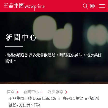
關於王品
新聞中心
美味地圖
持續為顧客創造多元餐飲體驗，時刻提供美味，增進美好
永續發展
關係。
利害關係人
新聞中心
首頁
新聞中心
媒體報導
王品集團上線 Uber Eats 12mini賣破1.5萬鍋 青花驕酸
人才招募
辣粉7天狂銷7千碗