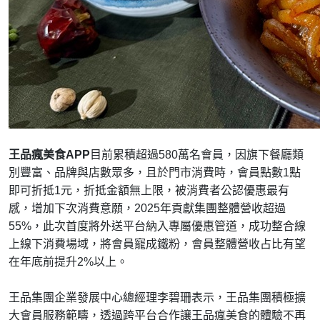
王品瘋美食APP
目前累積超過580萬名會員，因旗下餐廳類
別豐富、品牌與店數眾多，且於門市消費時，會員點數1點
即可折抵1元，折抵金額無上限，被消費者公認優惠最有
感，增加下次消費意願，2025年貢獻集團整體營收超過
55%，此次首度將外送平台納入專屬優惠管道，成功整合線
上線下消費場域，將會員寵成鐵粉，會員整體營收占比有望
在年底前提升2%以上。
王品集團企業發展中心總經理李碧珊表示，王品集團積極擴
大會員服務範疇，透過跨平台合作讓王品瘋美食的體驗不再