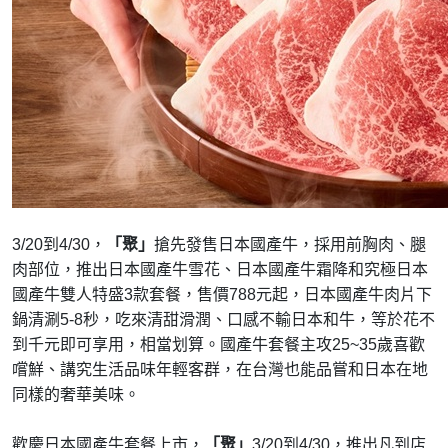
3/20到4/30，
「聚」
搶先發售日本國產牛，採用前胸肉、腿
肉部位，推出日本國產牛雪花、日本國產牛霜降和究極日本
國產牛雙人特盛3款套餐，售價788元起，日本國產牛肉片下
鍋清涮5-8秒，吃來清甜滑潤、口感不輸日本和牛，等於花不
到千元即可享用，相當划算。國產牛套餐主攻25~35歲喜歡
嚐鮮、講究生活品味年輕客群，在台灣也能品嘗和日本在地
同樣的奢華美味。
歡慶日本國產牛套餐上市，
「聚」
3/20到4/30，推出凡到店