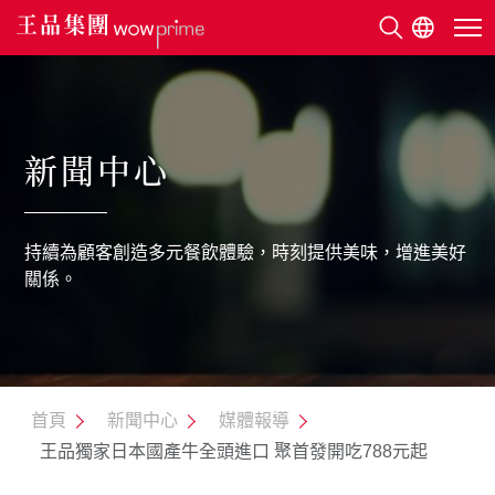
關於王品
新聞中心
美味地圖
持續為顧客創造多元餐飲體驗，時刻提供美味，增進美好
永續發展
關係。
利害關係人
新聞中心
首頁
新聞中心
媒體報導
王品獨家日本國產牛全頭進口 聚首發開吃788元起
人才招募