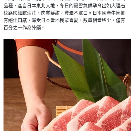
品種，產自日本東北大地，冬日的豪雪氣候孕育出如大理石
紋路般細膩油花、肉質鮮甜，豐潤不膩口。日本國產牛因擁
有絕佳口感，深受日本當地民眾喜愛，數量相當稀少，僅有
百分之一作為外銷。