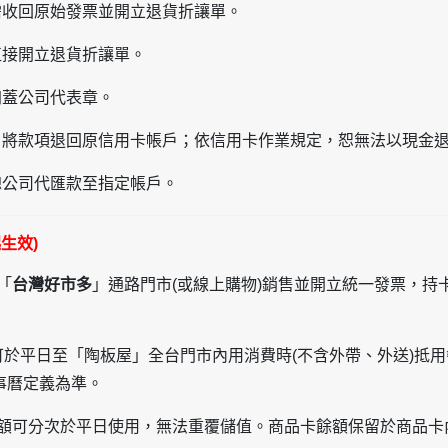
需收回原始發票並開立退貨折讓單。
直接開立退貨折讓單。
加蓋公司代表章。
，將款項退回原信用卡帳戶；依信用卡作業規定，恕無法以現金
總公司代匯款至指定帳戶。
起
生效
)
「
台灣好市多
」通路門市(或線上購物)銷售並開立統一發票，
，可於平日至「陶板屋」全台門市內用消費時(不含外帶、外送)抵用餐
事曆定義為準。
金額可分次於平日使用，無法重覆儲值。商品卡餘額保留於商品