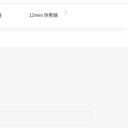
退/換貨
保管事項
燒
12mini 快煮鍋
青花驕 麻辣鍋