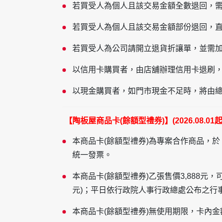
若買受人為個人且該交易金額全數退回，
若買受人為個人且該交易金額部份退回，
若買受人為公司請開立退貨折讓單，並需
以信用卡購買者，由店舖辦理信用卡退刷
以現金購買者，如門市現金不足時，將由
【
陶板屋
商品卡(餘額型禮券)】
(202
6
.
08
.
0
1
本商品卡(餘額型禮券)為專案合作商品，於
統一發票。
本商品卡(餘額型禮券)乙張售價3,888元
元)；平日依行政院人事行政總處公布之行
本商品卡(餘額型禮券)無使用期限，卡內