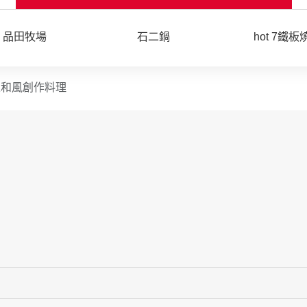
票券購買
票券使用
優惠價格
退貨相關
使用說明
品田牧場
石二鍋
hot 7鐵板
屋和風創作料理