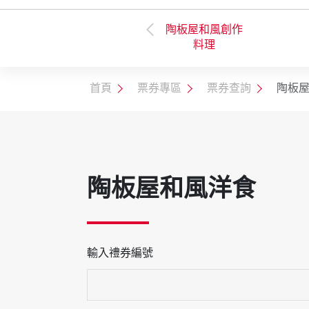
陶板屋和風創作
票券種類
TASTy西堤牛排
料理
首頁
票券專區
票券查詢
陶板
陶板屋和風洋食
輸入禮券編號