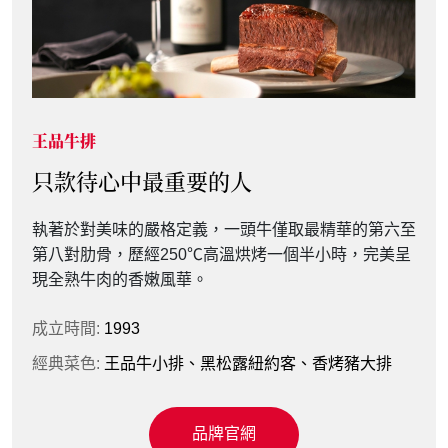
王品牛排
聚 日式鍋物
夏慕尼 新香榭鐵板燒
藝奇日式料理
莆田
王品瘋美食購物網
原燒 日式燒肉
只款待心中最重要的人
美味相聚 隨心所欲，今天來聚吧！
夏慕尼與你 肩並肩的浪漫
極炙鮮美 岩燒日料
享譽新加坡的米其林中餐廳
待在家裡也能品嘗美味跟享受健康
百變燒肉 各就個味
執著於對美味的嚴格定義，一頭牛僅取最精華的第六至
日式職人精神的美味堅持，只為這鍋濃、醇、香!
顛覆傳統鐵板燒餐廳的老式印象，創新結合法式料理的
取自日本男鹿半島傳統岩燒料理方式，天然岩板直火加
蟬聯五年新加坡米其林一星「莆田」中餐廳，提供新加
我們的產品會是您最佳的飯友，金牌主廚獨門配方，記
以大豐盛、大趣味、大滿足的概念，動手搭配肉品x醬
第八對肋骨，歷經250℃高溫烘烤一個半小時，完美呈
「聚」精選新鮮豐富食材與絕妙好湯，為您的歡聚收納
細膩與lounge bar的設計風格，營造出時尚精品店般的
熱至300度，接觸瞬間完美保存食材原汁原味，征服您
坡特色料理與莆田佳餚，透過傳承20餘年、繁複的料
憶中歡聚的味道。 一個人或者小家庭餐桌上美味的配
料x食材的多樣變化性，透過百變燒肉的獨特吃法，讓
現全熟牛肉的香嫩風華。
美好的原汁原味。
用餐氛圍。
的味蕾
理手法，用心呈現道道精彩的功夫菜。並有2~10人摘
角，少了油煙多了愉悅，對於入口的安心，我們比你還
每個人無須妥協、都能各自享受自己的專屬美味！
星套餐供選擇，是您隨時都能聚的米其林中餐廳。
要來得嚴苛。 取得方便線上線下購買無時差。
成立時間:
成立時間:
成立時間:
成立時間:
1993
2004
2005
2005
成立時間:
2004
成立時間:
成立時間:
2015
2021
經典菜色:
經典菜色:
經典菜色:
經典菜色:
王品牛小排、黑松露紐約客、香烤豬大排
海陸瀑布聚、肉肉瀑布聚、札幌熊牛奶湯
白蘭地鴨胸
和牛岩板燒、產地直送刺身の盛宴
經典菜色:
安格斯牛、肋眼牛、戰斧豬、日式燒肉
經典菜色:
經典菜色:
辣椒螃蟹、翠玉白菜燉軟豆腐、莆田滷麵
提供新鮮嚴選的生鮮品、肉品、海鮮、日常
飲食與精選季節禮盒
品牌官網
品牌官網
品牌官網
品牌官網
品牌官網