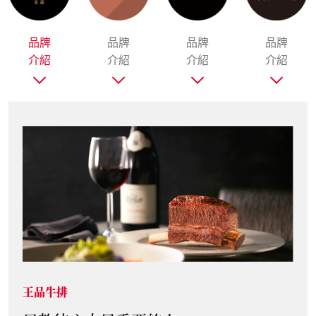
品牌
品牌
品牌
品牌
品牌
介紹
介紹
介紹
介紹
介紹
和牛涮 日式鍋物放題
和牛入魂 涮個痛快！
嚴選美澳「極上和牛」並完美詮釋多種和牛吃法，提供
老饕級和牛三吃—和牛炙燒壽司、極上和牛涮煮、和牛
黑咖哩飯，共70多種食材無限供應，暢快涮出達人級
美味。
王品牛排
雲彩坡
成立時間:
2020